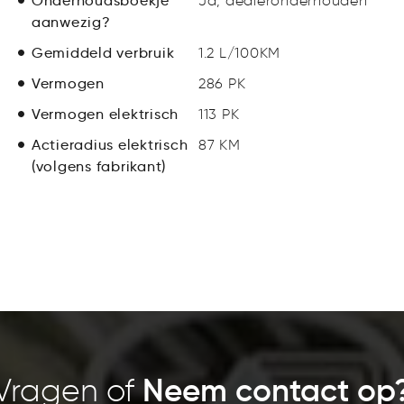
Onderhoudsboekje
Ja, dealeronderhouden
aanwezig?
Gemiddeld verbruik
1.2 L/100KM
Vermogen
286 PK
Vermogen elektrisch
113 PK
Actieradius elektrisch
87 KM
(volgens fabrikant)
Vragen of
Neem contact op