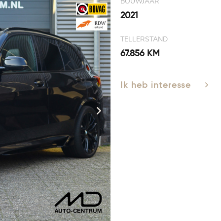
BOUWJAAR
2021
TELLERSTAND
67.856 KM
Ik heb interesse