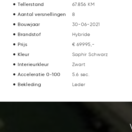
Tellerstand
67.856 KM
Aantal versnellingen
8
Bouwjaar
30-06-2021
Brandstof
Hybride
Prijs
€ 69.995,-
Kleur
Saphir Schwarz
Interieurkleur
Zwart
Acceleratie 0-100
5.6 sec.
Bekleding
Leder