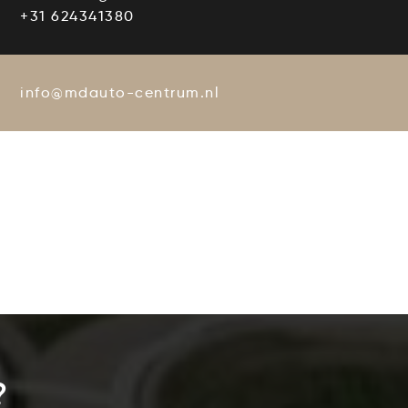
+31 624341380
info@mdauto-centrum.nl
?