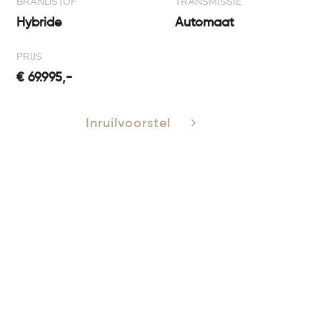
BRANDSTOF
TRANSMISSIE
Hybride
Automaat
PRIJS
€ 69.995,-
Inruilvoorstel