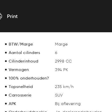
Print
BTW/Marge
Marge
Aantal cilinders
6
Cilinderinhoud
2998 CC
Vermogen
394 PK
100% onderhouden?
Topsnelheid
235 km/h
Carrosserie
SUV
APK
Bij aflevering