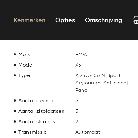
Kenmerken
Opties
Omschrijving
Merk
BMW
Model
X5
Type
XDrive45e M Sport|
Skylounge| Softclose|
Pano
Aantal deuren
5
Aantal zitplaatsen
5
Aantal sleutels
2
Transmissie
Automaat