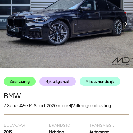
Zeer zuinig
Rijk uitgerust
Milieuvriendelijk
BMW
7 Serie 745e M Sport|2020 model|Volledige uitrusting!
BOUWJAAR
BRANDSTOF
TRANSMISSIE
2019
Hybride
Automaat