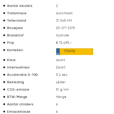
Aantal sleutels
2
Transmissie
Automaat
Tellerstand
31.045 KM
Bouwjaar
23-07-2019
Brandstof
Hybride
Prijs
€ 72.495,-
Kenteken
T396TG
Kleur
zwart
Interieurkleur
Zwart
Acceleratie 0-100
5.2 sec.
Bekleding
Leder
CO2-emissie
51 g/km
BTW/Marge
Marge
Aantal cilinders
6
Emissieklasse
6