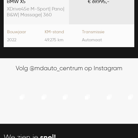
BMW X5
€ 69.995,-
XDrive45e M-Sport| Pano|
B&W| Massage| 360
camera
Bouwjaar
KM-stand
Transmissie
2022
49.275 km
Automaat
Volg @mdauto_centrum op Instagram
We zien je
snel!