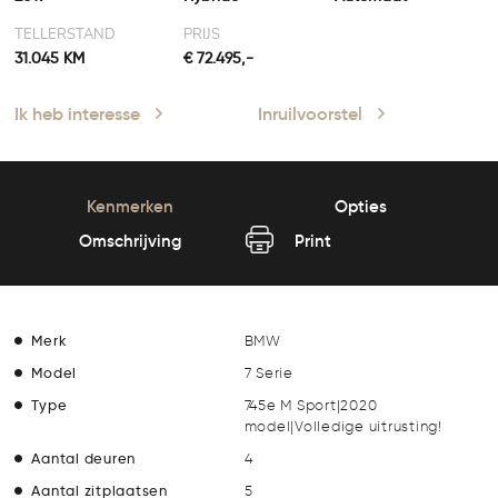
TELLERSTAND
PRIJS
31.045 KM
€ 72.495,-
Ik heb interesse
Inruilvoorstel
Kenmerken
Opties
Omschrijving
Print
Merk
BMW
Model
7 Serie
Type
745e M Sport|2020
model|Volledige uitrusting!
Aantal deuren
4
Aantal zitplaatsen
5