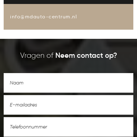
info@mdauto-centrum.nl
Vragen of
Neem contact op?