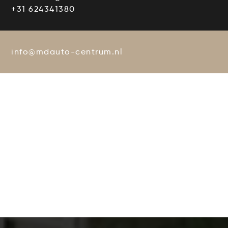
+31 624341380
info@mdauto-centrum.nl