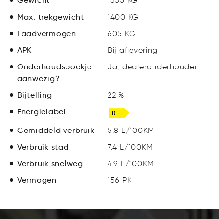
Gewicht
1335 KG
Max. trekgewicht
1400 KG
Laadvermogen
605 KG
APK
Bij aflevering
Onderhoudsboekje
Ja, dealeronderhouden
aanwezig?
Bijtelling
22 %
Energielabel
Gemiddeld verbruik
5.8 L/100KM
Verbruik stad
7.4 L/100KM
Verbruik snelweg
4.9 L/100KM
Vermogen
156 PK