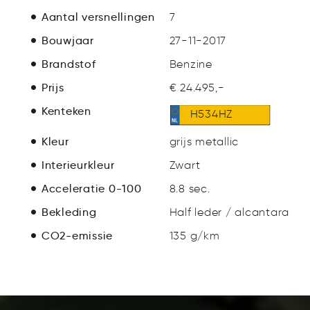
Aantal versnellingen
7
Bouwjaar
27-11-2017
Brandstof
Benzine
Prijs
€ 24.495,-
Kenteken
H534HZ
Kleur
grijs metallic
Interieurkleur
Zwart
Acceleratie 0-100
8.8 sec.
Bekleding
Half leder / alcantara
CO2-emissie
135 g/km