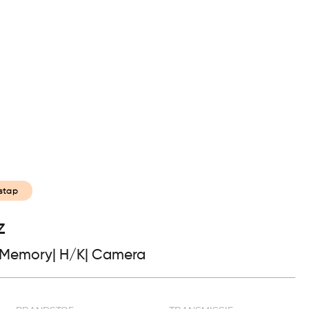
kocht
Over ons
Contact
Afspraak maken
stap
z
 Memory| H/K| Camera