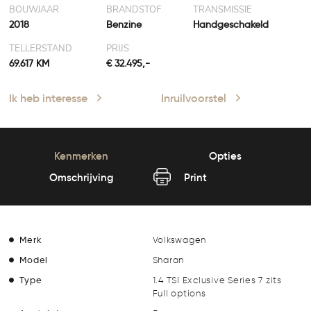
BOUWJAAR
BRANDSTOF
TRANSMISSIE
2018
Benzine
Handgeschakeld
TELLERSTAND
PRIJS
69.617 KM
€ 32.495,-
Ik heb interesse
Inruilvoorstel
Kenmerken
Opties
Omschrijving
Print
Merk
Volkswagen
Model
Sharan
Type
1.4 TSI Exclusive Series 7 zits
Full options