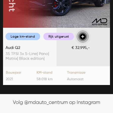
Lage km-stand
Rijk uitgerust
Audi Q2
€ 32.995,-
35 TFSI 3x S-Line| Pano|
Matrix| Black edition|
Camera
Bouwjaar
KM-stand
Transmissie
2021
58.018 km
Automaat
Volg @mdauto_centrum op Instagram