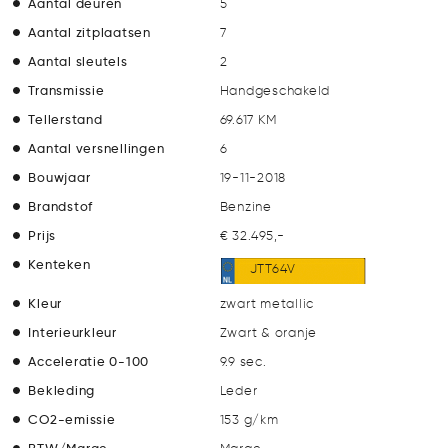
Aantal deuren
5
Aantal zitplaatsen
7
Aantal sleutels
2
Transmissie
Handgeschakeld
Tellerstand
69.617 KM
Aantal versnellingen
6
Bouwjaar
19-11-2018
Brandstof
Benzine
Prijs
€ 32.495,-
Kenteken
JTT64V
Kleur
zwart metallic
Interieurkleur
Zwart & oranje
Acceleratie 0-100
9.9 sec.
Bekleding
Leder
CO2-emissie
153 g/km
BTW/Marge